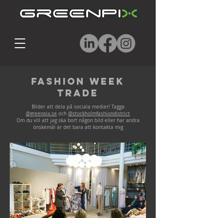
Fashion Week
Trade
Bilder att dela på sociala medier! Tagga
@greenpix.se
och
@stockholmfashiondistrict
Om du vill att jag ska bort någon bild eller har andra
önskemål är det bara att kontakta mig